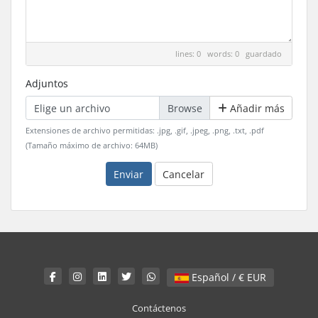
lines: 0 words: 0
guardado
Adjuntos
Elige un archivo
Añadir más
Extensiones de archivo permitidas: .jpg, .gif, .jpeg, .png, .txt, .pdf
(Tamaño máximo de archivo: 64MB)
Enviar
Cancelar
Español / € EUR
Contáctenos