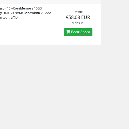
ssor
16 vCore
Memory
16GB
Desde
ge
160 GB NVMe
Bandwidth
2 Gbps
€58,08 EUR
mited traffic*
Mensual
Pedir Ahora