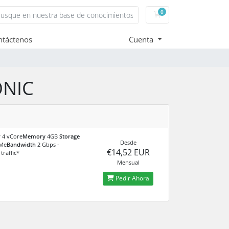
0
Carro de Pedidos
ntáctenos
Cuenta
ONIC
r
4 vCore
Memory
4GB
Storage
Desde
Me
Bandwidth
2 Gbps -
€14,52 EUR
traffic*
Mensual
Pedir Ahora