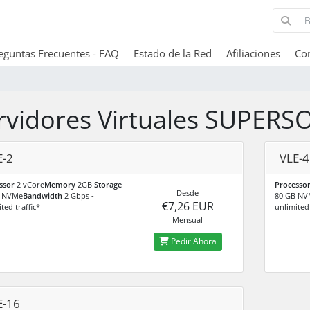
eguntas Frecuentes - FAQ
Estado de la Red
Afiliaciones
Co
rvidores Virtuales SUPERS
E-2
VLE-4
ssor
2 vCore
Memory
2GB
Storage
Processo
Desde
B NVMe
Bandwidth
2 Gbps -
80 GB NV
€7,26 EUR
ted traffic*
unlimited 
Mensual
Pedir Ahora
E-16